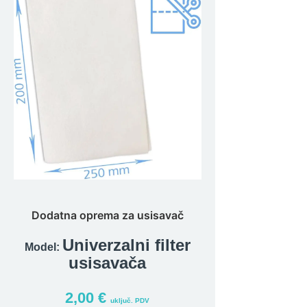
Dodatna oprema za usisavač
Univerzalni filter
Model:
usisavača
2,00
€
uključ. PDV