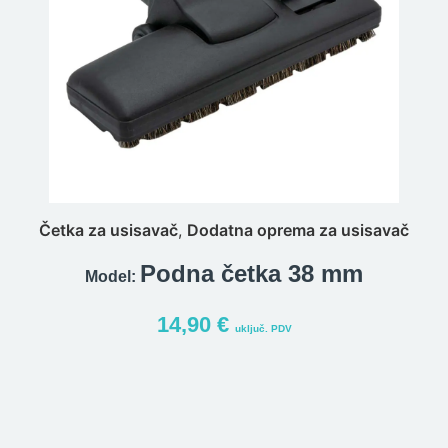
Četka za usisavač
,
Dodatna oprema za usisavač
Podna četka 38 mm
Model:
14,90
€
uključ. PDV