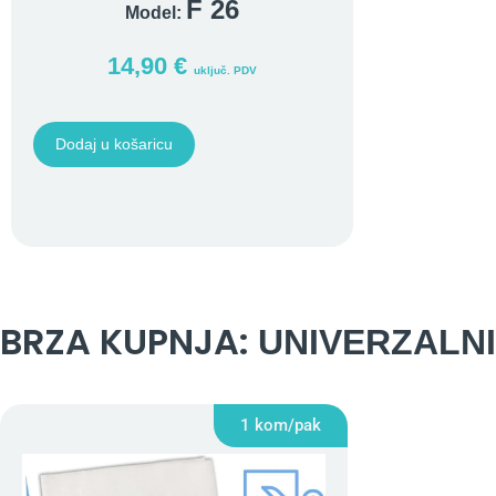
F 26
Model:
14,90
€
uključ. PDV
Dodaj u košaricu
BRZA KUPNJA:
UNIVERZALNI
1 kom/pak